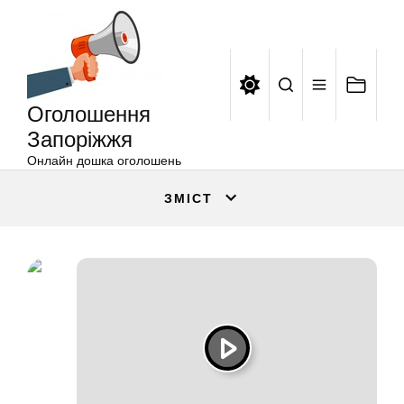
Оголошення
Перейти
Запоріжжя
до
вмісту
Оголошення
Запоріжжя
Онлайн дошка оголошень
ЗМІСТ