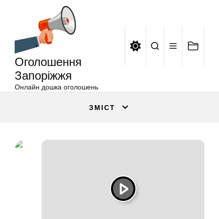
Оголошення
Перейти
Запоріжжя
до
вмісту
Оголошення
Запоріжжя
Онлайн дошка оголошень
ЗМІСТ