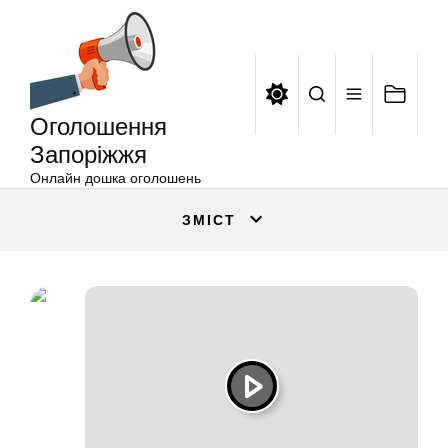
Оголошення
Перейти
Запоріжжя
до
вмісту
Оголошення
Запоріжжя
Онлайн дошка оголошень
ЗМІСТ