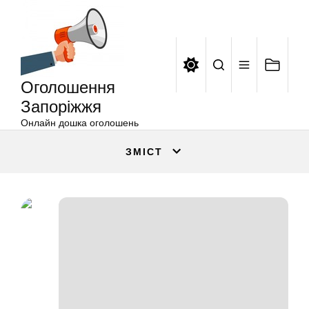
Оголошення
Перейти
Запоріжжя
до
вмісту
Оголошення
Запоріжжя
Онлайн дошка оголошень
ЗМІСТ