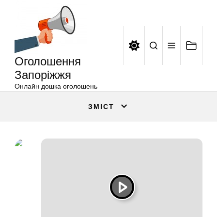
Оголошення
Перейти
Запоріжжя
до
вмісту
Оголошення
Запоріжжя
Онлайн дошка оголошень
ЗМІСТ