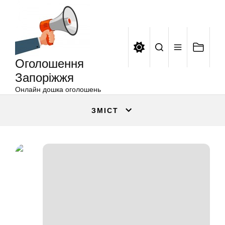
Оголошення
Перейти
Запоріжжя
до
вмісту
Оголошення
Запоріжжя
Онлайн дошка оголошень
ЗМІСТ