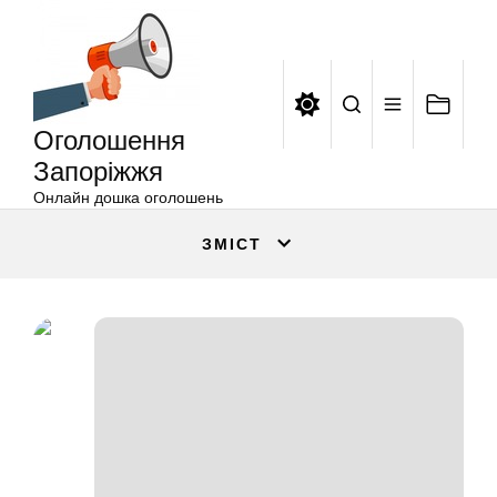
Оголошення
Перейти
Запоріжжя
до
вмісту
Оголошення
Запоріжжя
Онлайн дошка оголошень
ЗМІСТ