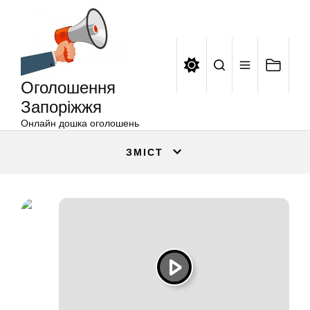
Оголошення
Перейти
Запоріжжя
до
вмісту
Оголошення
Запоріжжя
Онлайн дошка оголошень
ЗМІСТ