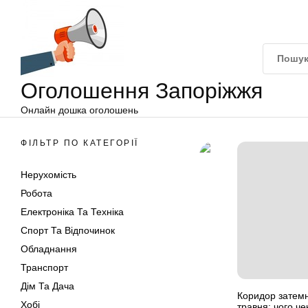
Оголошення
Перейти
Запоріжжя
до
вмісту
Оголошення Запоріжжя
Онлайн дошка оголошень
ФІЛЬТР ПО КАТЕГОРІЇ
Нерухомість
Робота
Електроніка Та Техніка
Спорт Та Відпочинок
Обладнання
Транспорт
Дім Та Дача
Коридор затемне
Хобі
травня: чого че