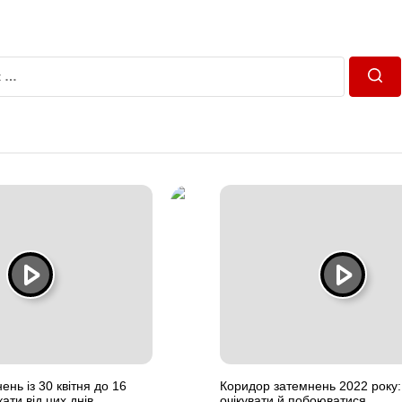
Пош
нь із 30 квітня до 16
Коридор затемнень 2022 року:
кати від цих днів
очікувати й побоюватися