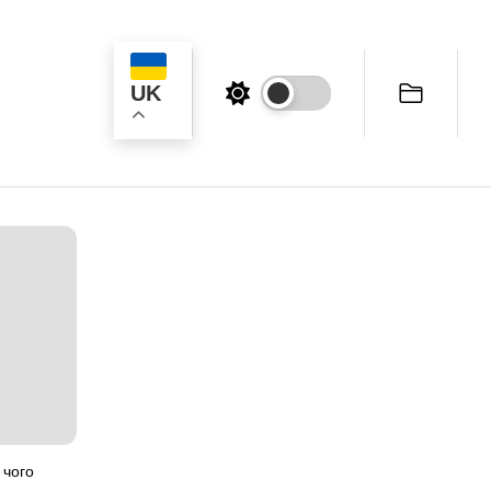
UK
ук
 чого