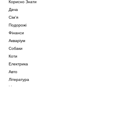
Корисно Знати
Дача
Сім'я
Подорожі
Фінанси
Акваріум
Собаки
Коти
Електрика
Авто
Література
Музика
Дозвілля
Кіно
Мапа сайту
Своїми Руками
Тварини
Авторське право © 202
Поради