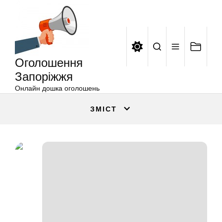
Оголошення
Перейти
Запоріжжя
до
вмісту
Оголошення
Запоріжжя
Онлайн дошка оголошень
ЗМІСТ