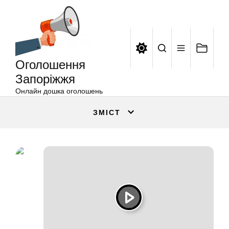
Оголошення
Перейти
Запоріжжя
до
вмісту
Оголошення
Запоріжжя
Онлайн дошка оголошень
ЗМІСТ