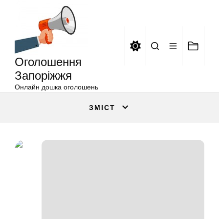
Оголошення
Перейти
Запоріжжя
до
вмісту
Оголошення
Запоріжжя
Онлайн дошка оголошень
ЗМІСТ