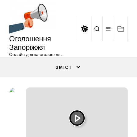
Оголошення
Перейти
Запоріжжя
до
вмісту
Оголошення
Запоріжжя
Онлайн дошка оголошень
ЗМІСТ