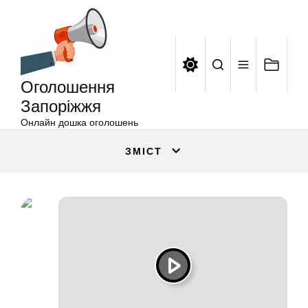
Оголошення
Перейти
Запоріжжя
до
вмісту
Оголошення
Запоріжжя
Онлайн дошка оголошень
ЗМІСТ