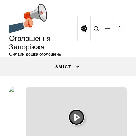
Оголошення
Перейти
Запоріжжя
до
вмісту
Оголошення
Запоріжжя
Онлайн дошка оголошень
ЗМІСТ