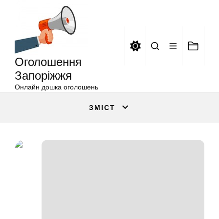
Оголошення
Перейти
Запоріжжя
до
вмісту
Оголошення
Запоріжжя
Онлайн дошка оголошень
ЗМІСТ