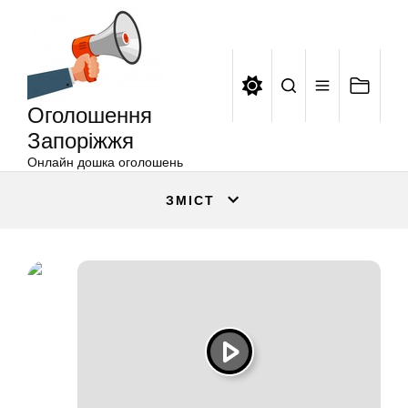
Оголошення
Перейти
Запоріжжя
до
вмісту
Оголошення
Запоріжжя
Онлайн дошка оголошень
ЗМІСТ