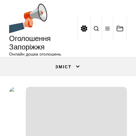
Оголошення
Перейти
Запоріжжя
до
вмісту
Оголошення
Запоріжжя
Онлайн дошка оголошень
ЗМІСТ