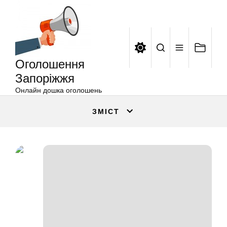
Оголошення
Перейти
Запоріжжя
до
вмісту
Оголошення
Запоріжжя
Онлайн дошка оголошень
ЗМІСТ