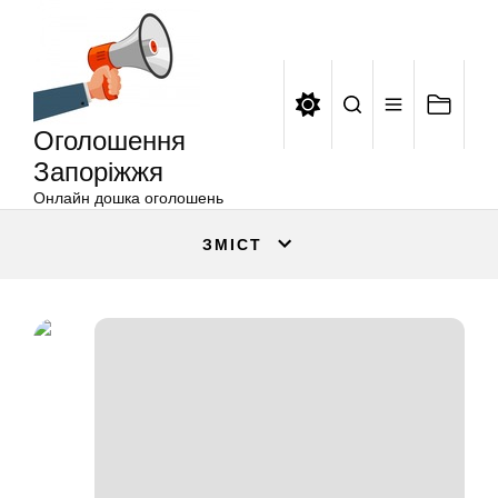
Оголошення
Перейти
Запоріжжя
до
вмісту
Оголошення
Запоріжжя
Онлайн дошка оголошень
ЗМІСТ