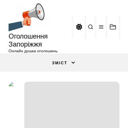
Оголошення
Перейти
Запоріжжя
до
вмісту
Оголошення
Запоріжжя
Онлайн дошка оголошень
ЗМІСТ