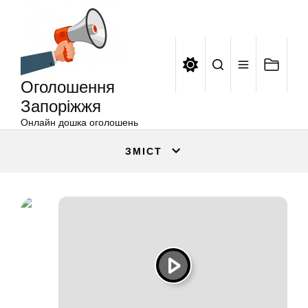
Оголошення
Перейти
Запоріжжя
до
вмісту
Оголошення
Запоріжжя
Онлайн дошка оголошень
ЗМІСТ