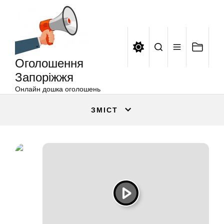
Оголошення
Перейти
Запоріжжя
до
вмісту
Оголошення
Запоріжжя
Онлайн дошка оголошень
ЗМІСТ