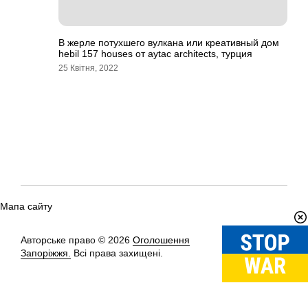
В жерле потухшего вулкана или креативный дом
hebil 157 houses от aytac architects, турция
25 Квітня, 2022
Мапа сайту
Авторське право © 2026
Оголошення
Вгору
↑
Запоріжжя.
Всі права захищені.