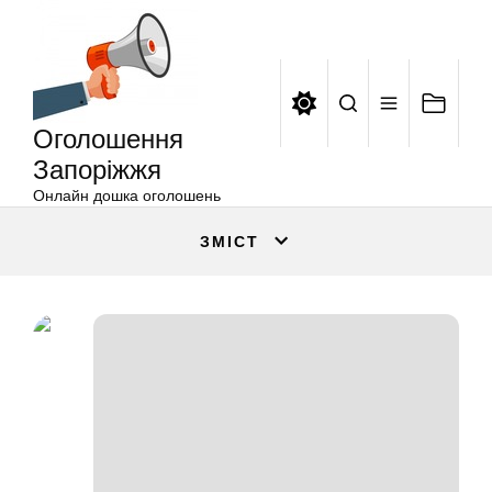
Оголошення
Перейти
Запоріжжя
до
вмісту
Оголошення
Запоріжжя
Онлайн дошка оголошень
ЗМІСТ