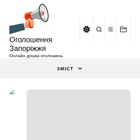
Оголошення
Перейти
Запоріжжя
до
вмісту
Оголошення
Запоріжжя
Онлайн дошка оголошень
ЗМІСТ