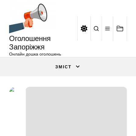
Оголошення
Перейти
Запоріжжя
до
вмісту
Оголошення
Запоріжжя
Онлайн дошка оголошень
ЗМІСТ