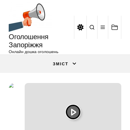
Оголошення
Перейти
Запоріжжя
до
вмісту
Оголошення
Запоріжжя
Онлайн дошка оголошень
ЗМІСТ