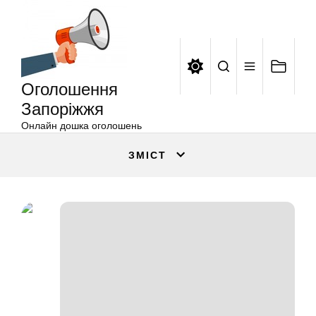
Оголошення
Перейти
Запоріжжя
до
вмісту
Оголошення
Запоріжжя
Онлайн дошка оголошень
ЗМІСТ