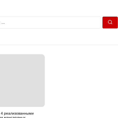
Пош
с 4 реализованными
ми мансардных