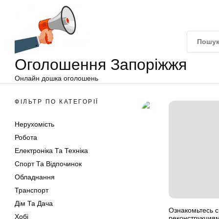
Оголошення
Перейти
Запоріжжя
до
вмісту
Оголошення Запоріжжя
Онлайн дошка оголошень
ФІЛЬТР ПО КАТЕГОРІЇ
Нерухомість
Робота
Електроніка Та Техніка
Спорт Та Відпочинок
Обладнання
Транспорт
Дім Та Дача
Ознакомьтесь 
Хобі
реконструкция