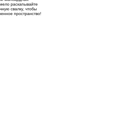
мело раскапывайте
ную свалку, чтобы
ненное пространство!