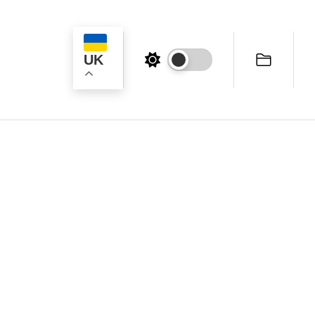
UK
ук