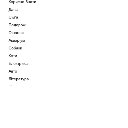
Корисно Знати
Дача
Сім'я
Подорожі
Фінанси
Акваріум
Собаки
Коти
Електрика
Авто
Література
Музика
Дозвілля
Кіно
Мапа сайту
Своїми Руками
Тварини
Авторське право © 202
Поради