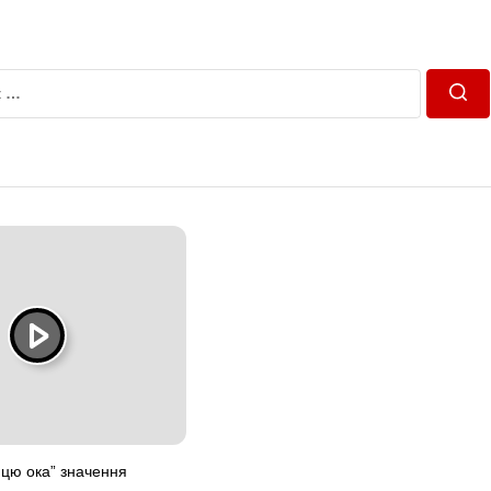
Пош
ицю ока” значення