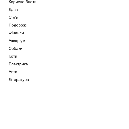
Корисно Знати
Дача
Сім'я
Подорожі
Фінанси
Акваріум
Собаки
Коти
Електрика
Авто
Література
Музика
Дозвілля
Кіно
Мапа сайту
Своїми Руками
Тварини
Авторське право © 202
Поради