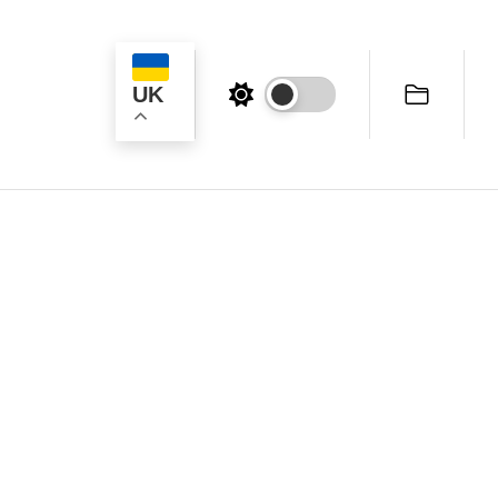
UK
ук