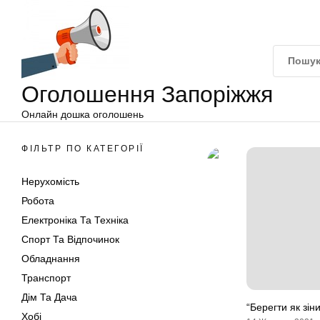
Оголошення
Перейти
Запоріжжя
до
вмісту
Оголошення Запоріжжя
Онлайн дошка оголошень
ФІЛЬТР ПО КАТЕГОРІЇ
Нерухомість
Робота
Електроніка Та Техніка
Спорт Та Відпочинок
Обладнання
Транспорт
Дім Та Дача
“Берегти як зін
Хобі