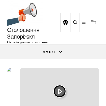
Оголошення
Перейти
Запоріжжя
до
вмісту
Оголошення
Запоріжжя
Онлайн дошка оголошень
ЗМІСТ