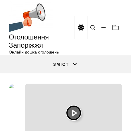
Оголошення
Перейти
Запоріжжя
до
вмісту
Оголошення
Запоріжжя
Онлайн дошка оголошень
ЗМІСТ