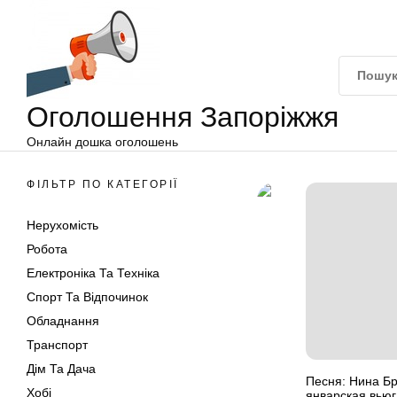
Оголошення
Перейти
Запоріжжя
до
вмісту
Оголошення Запоріжжя
Онлайн дошка оголошень
ФІЛЬТР ПО КАТЕГОРІЇ
Нерухомість
Робота
Електроніка Та Техніка
Спорт Та Відпочинок
Обладнання
Транспорт
Дім Та Дача
Песня: Нина Бр
Хобі
январская вьюг