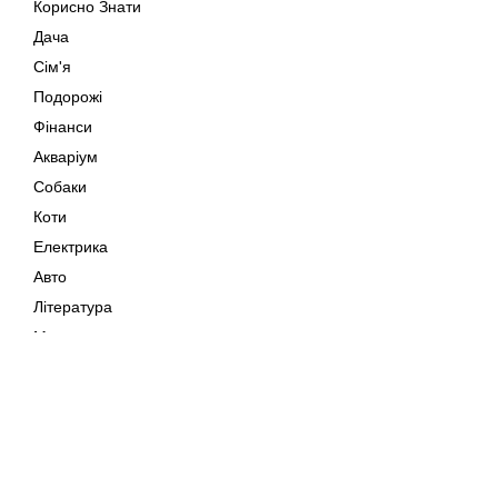
Корисно Знати
Дача
Сім'я
Подорожі
Фінанси
Акваріум
Собаки
Коти
Електрика
Авто
Література
Музика
Дозвілля
Кіно
Мапа сайту
Своїми Руками
Тварини
Авторське право © 202
Поради