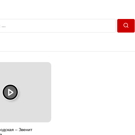
Пош
одская – Звенит
а