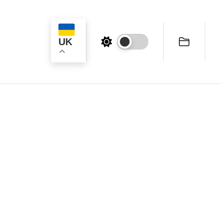
UK
ук