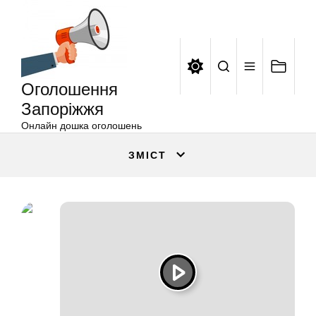
Оголошення
Перейти
Запоріжжя
до
вмісту
Оголошення
Запоріжжя
Онлайн дошка оголошень
ЗМІСТ