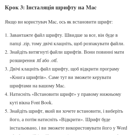
Крок 3: Інсталяція шрифту на Mac
Якщо ви користувач Mac, ось як встановити шрифт:
Завантажте файл шрифту. Швидше за все, він буде в
папці .zip, тому двічі клацніть, щоб розпакувати файли.
Знайдіть витягнуті файли шрифтів. Вони повинні мати
розширення .ttf або .otf.
Двічі клацніть файл шрифту, щоб відкрити програму
«Книга шрифтів». Саме тут ви зможете керувати
шрифтами на вашому Mac.
Натисніть «Встановити шрифт» у правому нижньому
куті вікна Font Book.
Знайдіть шрифт, який ви хочете встановити, і виберіть
його, а потім натисніть «Відкрити». Шрифт буде
інстальовано, і ви зможете використовувати його у Word