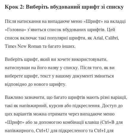
Крок 2: Виберіть вбудований шрифт зі списку
Після натискання на випадаюче меню «Шрифт» на вкладці
«Головна» з’явиться список вбудованих шрифтів. Цей
список включає такі популярні шрифти, як Arial, Calibri,
Times New Roman та багато інших.
Виберіть шрифт, який ви хочете використовувати,
натиснувши на його назву у списку. Після того, як ви
виберете шрифт, текст у вашому документі зміниться
відповідно до нового шрифту.
Важливо зазначити, що багато шрифтів мають різні варіації,
такі як напівжирний, курсив або підкреслення. Доступ до
цих варіантів можна отримати через випадаюче меню
«Шрифт» або за допомогою комбінації клавіш (Ctrl+B для
напівжирного, Ctrl+U для підкресленого та Ctrl+I для