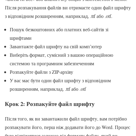
Після розпакування файлів ви отримаєте один файл шрифту
з відповідним розширенням, наприклад, .ttf або .otf.
Пошук безкоштовних або платних веб-сайтів зі
шрифтами
Завантажте файл шрифту на свій комп’ютер
Виберіть формат, сумісний з вашою операційною
системою та програмним забезпеченням
Розпакуйте файли з ZIP-архіву
У вас має бути один файл шрифту з відповідним
розширенням, наприклад, .ttf або .otf
Крок 2: Розпакуйте файл шрифту
Після того, як ви завантажили файл шрифту, вам потрібно
розпакувати його, перш ніж додавати його до Word. Процес
буде відрізнятися залежно від формату файлу, який ви