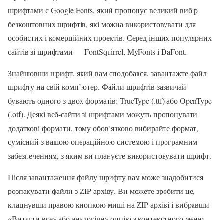
шрифтами є Google Fonts, який пропонує великий вибір
безкоштовних шрифтів, які можна використовувати для
особистих і комерційних проектів. Серед інших популярних
сайтів зі шрифтами — FontSquirrel, MyFonts і DaFont.
Знайшовши шрифт, який вам сподобався, завантажте файл
шрифту на свій комп’ютер. Файли шрифтів зазвичай
бувають одного з двох форматів: TrueType (.ttf) або OpenType
(.otf). Деякі веб-сайти зі шрифтами можуть пропонувати
додаткові формати, тому обов’язково вибирайте формат,
сумісний з вашою операційною системою і програмним
забезпеченням, з яким ви плануєте використовувати шрифт.
Після завантаження файлу шрифту вам може знадобитися
розпакувати файли з ZIP-архіву. Ви можете зробити це,
клацнувши правою кнопкою миші на ZIP-архіві і вибравши
«Витягти все» або аналогічну опцію з контекстного меню.