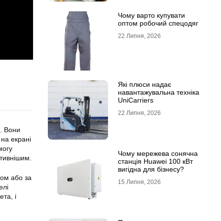
Чому варто купувати
оптом робочий спецодяг
22 Липня, 2026
Які плюси надає
навантажувальна техніка
UniCarriers
22 Липня, 2026
. Вони
 на екрані
могу
Чому мережева сонячна
ктивнішим.
станція Huawei 100 кВт
вигідна для бізнесу?
ом або за
15 Липня, 2026
елі
та, і