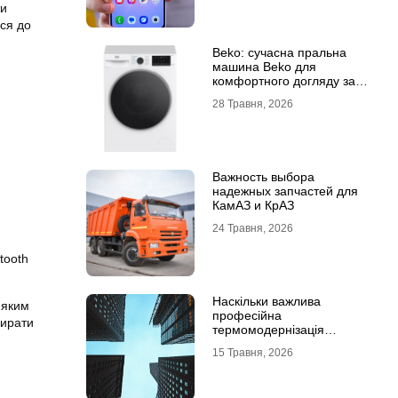
ти
ися до
Beko: сучасна пральна
машина Beko для
комфортного догляду за
речами
28 Травня, 2026
Важность выбора
надежных запчастей для
КамАЗ и КрАЗ
24 Травня, 2026
tooth
Наскільки важлива
 яким
професійна
бирати
термомодернізація
будинків
15 Травня, 2026