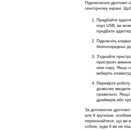
Підключення дротової к
сенсорному екрані. Щоб
Придбайте адапте
порт USB, ви мож
придбати адаптер
Підключіть клавіа
безпосередньо до
З’єднайте пристро
пристроях вимкнен
нею пару. Якщо с
виберіть клавіату
Перевірте роботу 
дозволяє вводити 
правильно. Якщо д
драйверів або пр
За допомогою дротової 
але й зручніше, особли
переконайтеся, що ви в
собою, куди б ви не піш