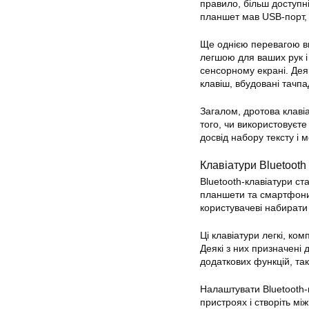
правило, більш доступн
планшет мав USB-порт, 
Ще однією перевагою ви
легшою для ваших рук і 
сенсорному екрані. Деяк
клавіш, вбудовані тачпа
Загалом, дротова клаві
того, чи використовуєте
досвід набору тексту і
Клавіатури Bluetooth
Bluetooth-клавіатури с
планшети та смартфони.
користувачеві набирати 
Ці клавіатури легкі, ком
Деякі з них призначені 
додаткових функцій, таки
Налаштувати Bluetooth-
пристроях і створіть м