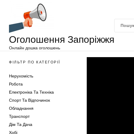
Оголошення
Перейти
Запоріжжя
до
вмісту
Оголошення Запоріжжя
Онлайн дошка оголошень
ФІЛЬТР ПО КАТЕГОРІЇ
Нерухомість
Робота
Електроніка Та Техніка
Спорт Та Відпочинок
Обладнання
Транспорт
Дім Та Дача
Хобі