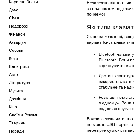
Корисно Знати
Незалежно від того, чи
за планшетом, підключе
Дача
почнемо!
Сім'я
Подорожі
Які типи клавіа
Фінанси
Якщо ви хочете підвищи
Акваріум
варіант. Існує кілька ти
Собаки
Bluetooth-клавіа
Коти
Bluetooth. Вони п
користувачів план
Електрика
Авто
Дротові клавіату
використовувати д
Література
стабільне та наді
Музика
Розкладні клавіат
Дозвілля
в одному». Вони т
Кіно
водночас слугуют
Своїми Руками
Важливо зазначити, що 
Тварини
не мають USB-портів, а
перевірте сумісність в
Поради