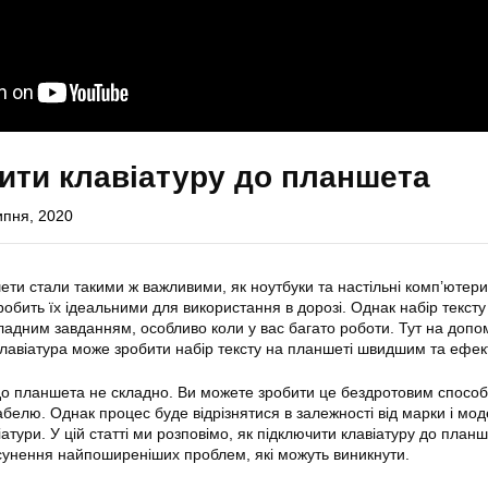
ити клавіатуру до планшета
ипня, 2020
шети стали такими ж важливими, як ноутбуки та настільні комп’ютери
 робить їх ідеальними для використання в дорозі. Однак набір тексту
адним завданням, особливо коли у вас багато роботи. Тут на допо
Клавіатура може зробити набір тексту на планшеті швидшим та ефе
до планшета не складно. Ви можете зробити це бездротовим способ
белю. Однак процес буде відрізнятися в залежності від марки і мод
атури. У цій статті ми розповімо, як підключити клавіатуру до планше
унення найпоширеніших проблем, які можуть виникнути.