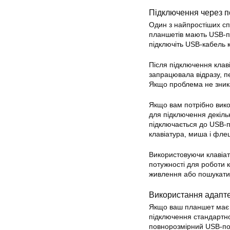
Підключення через 
Один з найпростіших сп
планшетів мають USB-по
підключіть USB-кабель 
Після підключення клав
запрацювала відразу, пе
Якщо проблема не зникає
Якщо вам потрібно вико
для підключення декіль
підключається до USB-п
клавіатура, миша і фле
Використовуючи клавіат
потужності для роботи 
живлення або пошукати 
Використання адапт
Якщо ваш планшет має 
підключення стандартн
повнорозмірний USB-пор