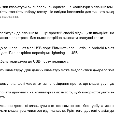
ий тип клавіатури ви вибрали, використання клавіатури з планшетом
сть і точність набору тексту. Це вигідна інвестиція для тих, хто вик
о навчання.
лавіатури до планшета — це простий спосіб підвищити швидкість н
вашого пристрою. Для цього потрібно виконати наступні кроки:
о ваш планшет має USB-порт. Більшість планшетів на Android мают
к для iPad потрібен перехідник lightning — USB.
абель клавіатури до USB-порту планшета.
ніть клавіатуру. Для деяких клавіатур може знадобитися джерело ж
ашому планшеті має з’явитися сповіщення про те, що клавіатуру під
очати друкувати на клавіатурі замість того, щоб використовувати е
ета.
истання дротової клавіатури є те, що вам не потрібно турбуватися п
льки клавіатура живиться від планшета. Крім того, дротові клавіатур