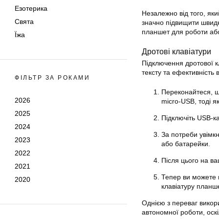
Езотерика
Незалежно від того, як
Свята
значно підвищити швидкі
планшет для роботи аб
Їжа
Дротові клавіатури
Підключення дротової к
тексту та ефективність 
ФІЛЬТР ЗА РОКАМИ
Переконайтеся, щ
2026
micro-USB, тоді я
2025
Підключіть USB-к
2024
За потреби увімк
2023
або батарейки.
2022
Після цього на в
2021
Тепер ви можете п
2020
клавіатуру планш
Однією з переваг викор
автономної роботи, оскі