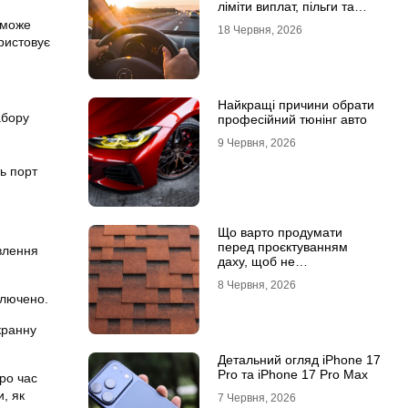
ліміти виплат, пільги та
відповідальність водіїв
 може
18 Червня, 2026
ористовує
Найкращі причини обрати
абору
професійний тюнінг авто
9 Червня, 2026
ь порт
Що варто продумати
перед проєктуванням
ивлення
даху, щоб не
переплачувати під час
8 Червня, 2026
будівництва
ключено.
кранну
Детальний огляд iPhone 17
Pro та iPhone 17 Pro Max
ро час
и, як
7 Червня, 2026