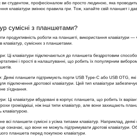
 є ви студентом, професіоналом або просто людиною, яка проводит
ння клавіатури змінює правила гри. Тож, хапайте свій планшет і да
тур сумісні з планшетами?
ти продуктивність роботи на планшеті, використання клавіатури —
пів клавіатур, сумісних з планшетами.
тури: Ці клавіатури підключаються до планшета бездротовим способ
ортативні і прості в налаштуванні, що робить їх популярним виборо
шетів.
ри: Деякі планшети підтримують порти USB Type-C або USB OTG, як
ля підключення дротової клавіатури. Цей тип клавіатури забезпечу
йне з’єднання.
ури: Ці клавіатури вбудовані в корпус планшета, що робить їх варіа
рохи громіздкіші, ніж інші типи клавіатур, але вони захищають план
ь клавіатурою.
не всі планшети сумісні з усіма типами клавіатур. Наприклад, деяк
 це означає, що вони не можуть підтримувати дротові клавіатури. О
ашого планшета перед покупкою клавіатури.