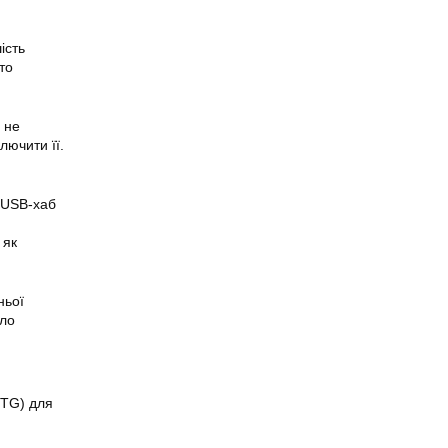
ість
то
 не
лючити її.
 USB-хаб
 як
ньої
ело
OTG) для