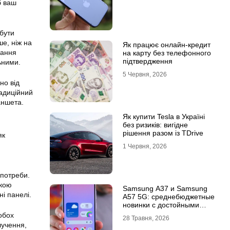
б ваш
бути
ше, ніж на
Як працює онлайн-кредит
вання
на карту без телефонного
підтвердження
ьними.
5 Червня, 2026
но від
радиційний
аншета.
Як купити Tesla в Україні
без ризиків: вигідне
рішення разом із TDrive
як
1 Червня, 2026
 потреби.
зкою
Samsung A37 и Samsung
ні панелі.
A57 5G: среднебюджетные
новинки с достойными
возможностями
обох
28 Травня, 2026
лучення,