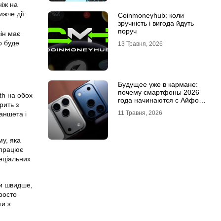
ніж на
жче дії:
Coinmoneyhub: коли
зручність і вигода йдуть
поруч
ін має
о буде
13 Травня, 2026
Будущее уже в кармане:
почему смартфоны 2026
th на обох
года начинаются с Айфон
рить з
18 Про
11 Травня, 2026
аншета і
му, яка
 працює
еціальних
ки швидше,
росто
ти з