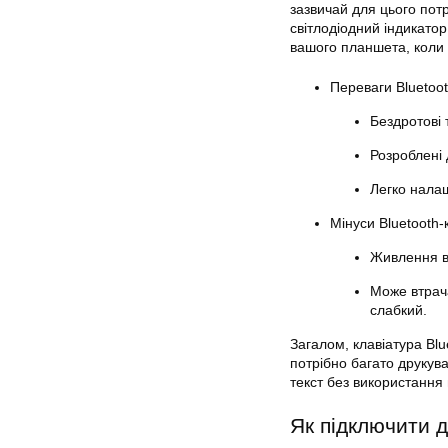
зазвичай для цього потр
світлодіодний індикато
вашого планшета, коли в
Переваги Bluetoot
Бездротові 
Розроблені 
Легко нала
Мінуси Bluetooth-
Живлення ві
Може втрача
слабкий.
Загалом, клавіатура Bl
потрібно багато друкува
текст без використання 
Як підключити 