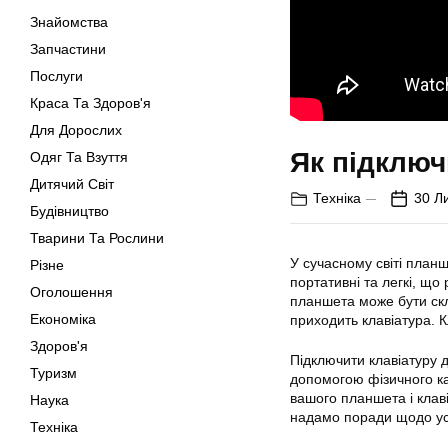
Знайомства
Запчастини
Послуги
Краса Та Здоров'я
Для Дорослих
Як підключ
Одяг Та Взуття
Дитячий Світ
Техніка
30 Л
Будівництво
Тварини Та Рослини
У сучасному світі план
Різне
портативні та легкі, що
Оголошення
планшета може бути скл
Економіка
приходить клавіатура. 
Здоров'я
Підключити клавіатуру 
Туризм
допомогою фізичного ка
вашого планшета і клаві
Наука
надамо поради щодо ус
Техніка