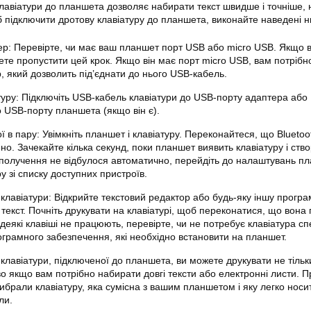
лавіатури до планшета дозволяє набирати текст швидше і точніше, 
 підключити дротову клавіатуру до планшета, виконайте наведені ни
р: Перевірте, чи має ваш планшет порт USB або micro USB. Якщо в
ете пропустити цей крок. Якщо він має порт micro USB, вам потрібн
, який дозволить під’єднати до нього USB-кабель.
туру: Підключіть USB-кабель клавіатури до USB-порту адаптера або
 USB-порту планшета (якщо він є).
ї в пару: Увімкніть планшет і клавіатуру. Переконайтеся, що Bluetoo
о. Зачекайте кілька секунд, поки планшет виявить клавіатуру і ство
получення не відбулося автоматично, перейдіть до налаштувань пл
ру зі списку доступних пристроїв.
клавіатури: Відкрийте текстовий редактор або будь-яку іншу програ
текст. Почніть друкувати на клавіатурі, щоб переконатися, що вона
еякі клавіші не працюють, перевірте, чи не потребує клавіатура сп
ограмного забезпечення, які необхідно встановити на планшет.
клавіатури, підключеної до планшета, ви можете друкувати не тіль
во якщо вам потрібно набирати довгі тексти або електронні листи. П
ибрали клавіатуру, яка сумісна з вашим планшетом і яку легко носи
ли.