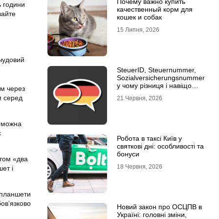
Почему важно купить
ь години
качественный корм для
вайте
кошек и собак
15 Липня, 2026
 чудовий
SteuerID, Steuernummer,
Sozialversicherungsnummer:
у чому різниця і навіщо
ом через
кожна
м серед
21 Червня, 2026
і можна
є
Робота в таксі Київ у
святкові дні: особливості та
бонуси
нтом «два
18 Червня, 2026
шет і
і планшети
бов’язково
Новий закон про ОСЦПВ в
Україні: головні зміни,