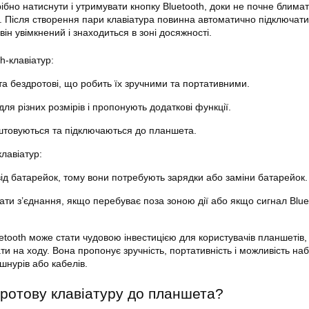
ібно натиснути і утримувати кнопку Bluetooth, доки не почне блима
р. Після створення пари клавіатура повинна автоматично підключат
ін увімкнений і знаходиться в зоні досяжності.
h-клавіатур:
та бездротові, що робить їх зручними та портативними.
для різних розмірів і пропонують додаткові функції.
штовуються та підключаються до планшета.
клавіатур:
д батарейок, тому вони потребують зарядки або заміни батарейок.
ти з’єднання, якщо перебуває поза зоною дії або якщо сигнал Blue
uetooth може стати чудовою інвестицією для користувачів планшетів,
ти на ходу. Вона пропонує зручність, портативність і можливість на
шнурів або кабелів.
дротову клавіатуру до планшета?