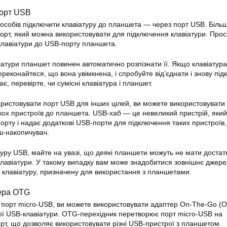
порт USB
особів підключити клавіатуру до планшета — через порт USB. Більш
рт, який можна використовувати для підключення клавіатури. Прос
клавіатури до USB-порту планшета.
іатури планшет повинен автоматично розпізнати її. Якщо клавіатура
реконайтеся, що вона увімкнена, і спробуйте від’єднати і знову підк
, перевірте, чи сумісні клавіатура і планшет.
ристовувати порт USB для інших цілей, ви можете використовувати
кох пристроїв до планшета. USB-хаб — це невеликий пристрій, який
орту і надає додаткові USB-порти для підключення таких пристроїв,
ш-накопичувач.
уру USB, майте на увазі, що деякі планшети можуть не мати достат
клавіатури. У такому випадку вам може знадобитися зовнішнє джер
клавіатуру, призначену для використання з планшетами.
ера OTG
порт micro-USB, ви можете використовувати адаптер On-The-Go (
ої USB-клавіатури. OTG-перехідник перетворює порт micro-USB на
т, що дозволяє використовувати різні USB-пристрої з планшетом.