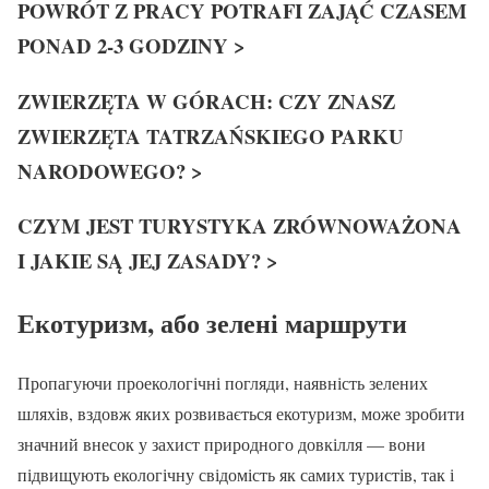
POWRÓT Z PRACY POTRAFI ZAJĄĆ CZASEM
PONAD 2-3 GODZINY >
ZWIERZĘTA W GÓRACH: CZY ZNASZ
ZWIERZĘTA TATRZAŃSKIEGO PARKU
NARODOWEGO? >
CZYM JEST TURYSTYKA ZRÓWNOWAŻONA
I JAKIE SĄ JEJ ZASADY? >
Екотуризм, або зелені маршрути
Пропагуючи проекологічні погляди, наявність зелених
шляхів, вздовж яких розвивається екотуризм, може зробити
значний внесок у захист природного довкілля — вони
підвищують екологічну свідомість як самих туристів, так і