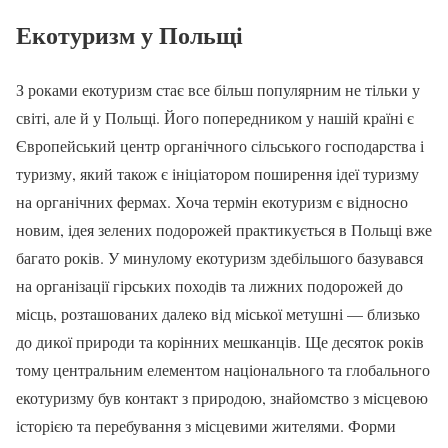
Екотуризм у Польщі
З роками екотуризм стає все більш популярним не тільки у
світі, але й у Польщі. Його попередником у нашій країні є
Європейський центр органічного сільського господарства і
туризму, який також є ініціатором поширення ідеї туризму
на органічних фермах. Хоча термін екотуризм є відносно
новим, ідея зелених подорожей практикується в Польщі вже
багато років. У минулому екотуризм здебільшого базувався
на організації гірських походів та лижних подорожей до
місць, розташованих далеко від міської метушні — близько
до дикої природи та корінних мешканців. Ще десяток років
тому центральним елементом національного та глобального
екотуризму був контакт з природою, знайомство з місцевою
історією та перебування з місцевими жителями. Форми