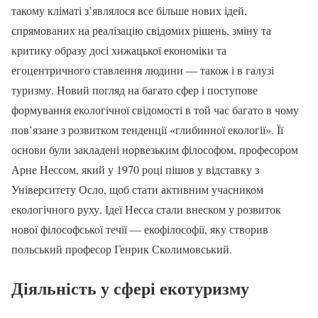
такому кліматі з’являлося все більше нових ідей,
спрямованих на реалізацію свідомих рішень, зміну та
критику образу досі хижацької економіки та
егоцентричного ставлення людини — також і в галузі
туризму. Новий погляд на багато сфер і поступове
формування екологічної свідомості в той час багато в чому
пов’язане з розвитком тенденції «глибинної екології». Її
основи були закладені норвезьким філософом, професором
Арне Нессом, який у 1970 році пішов у відставку з
Університету Осло, щоб стати активним учасником
екологічного руху. Ідеї Несса стали внеском у розвиток
нової філософської течії — екофілософії, яку створив
польський професор Генрик Сколимовський.
Діяльність у сфері екотуризму