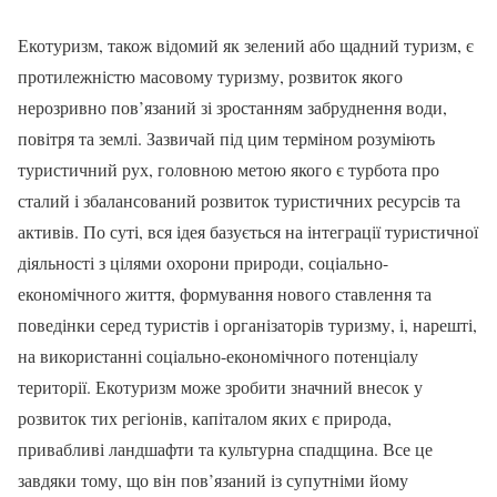
Екотуризм, також відомий як зелений або щадний туризм, є
протилежністю масовому туризму, розвиток якого
нерозривно пов’язаний зі зростанням забруднення води,
повітря та землі. Зазвичай під цим терміном розуміють
туристичний рух, головною метою якого є турбота про
сталий і збалансований розвиток туристичних ресурсів та
активів. По суті, вся ідея базується на інтеграції туристичної
діяльності з цілями охорони природи, соціально-
економічного життя, формування нового ставлення та
поведінки серед туристів і організаторів туризму, і, нарешті,
на використанні соціально-економічного потенціалу
території. Екотуризм може зробити значний внесок у
розвиток тих регіонів, капіталом яких є природа,
привабливі ландшафти та культурна спадщина. Все це
завдяки тому, що він пов’язаний із супутніми йому