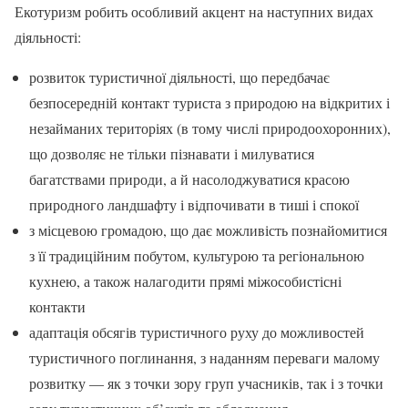
Екотуризм робить особливий акцент на наступних видах
діяльності:
розвиток туристичної діяльності, що передбачає
безпосередній контакт туриста з природою на відкритих і
незайманих територіях (в тому числі природоохоронних),
що дозволяє не тільки пізнавати і милуватися
багатствами природи, а й насолоджуватися красою
природного ландшафту і відпочивати в тиші і спокої
з місцевою громадою, що дає можливість познайомитися
з її традиційним побутом, культурою та регіональною
кухнею, а також налагодити прямі міжособистісні
контакти
адаптація обсягів туристичного руху до можливостей
туристичного поглинання, з наданням переваги малому
розвитку — як з точки зору груп учасників, так і з точки