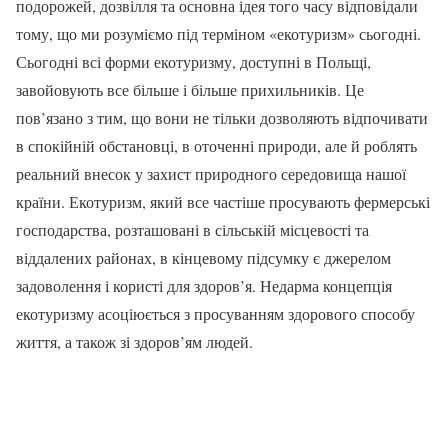
подорожей, дозвілля та основна ідея того часу відповідали
тому, що ми розуміємо під терміном «екотуризм» сьогодні.
Сьогодні всі форми екотуризму, доступні в Польщі,
завойовують все більше і більше прихильників. Це
пов’язано з тим, що вони не тільки дозволяють відпочивати
в спокійній обстановці, в оточенні природи, але й роблять
реальний внесок у захист природного середовища нашої
країни. Екотуризм, який все частіше просувають фермерські
господарства, розташовані в сільській місцевості та
віддалених районах, в кінцевому підсумку є джерелом
задоволення і користі для здоров’я. Недарма концепція
екотуризму асоціюється з просуванням здорового способу
життя, а також зі здоров’ям людей.