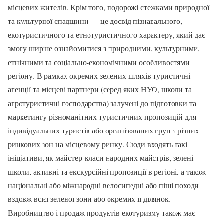
місцевих жителів. Крім того, подорожі стежками природної
та культурної спадщини — це досвід пізнавального,
екотуристичного та етнотуристичного характеру, який дає
змогу ширше ознайомитися з природними, культурними,
етнічними та соціально-економічними особливостями
регіону. В рамках окремих зелених шляхів туристичні
агенції та місцеві партнери (серед яких НУО, школи та
агротуристичні господарства) залучені до підготовки та
маркетингу різноманітних туристичних пропозицій для
індивідуальних туристів або організованих груп з різних
ринкових зон на місцевому ринку. Сюди входять такі
ініціативи, як майстер-класи народних майстрів, зелені
школи, активні та екскурсійні пропозиції в регіоні, а також
національні або міжнародні велосипедні або піші походи
вздовж всієї зеленої зони або окремих її ділянок.
Виробництво і продаж продуктів екотуризму також має