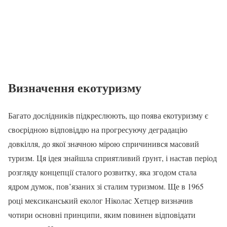
Визначення екотуризму
Багато дослідників підкреслюють, що поява екотуризму є
своєрідною відповіддю на прогресуючу деградацію
довкілля, до якої значною мірою спричинився масовий
туризм. Ця ідея знайшла сприятливий ґрунт, і настав період
розгляду концепції сталого розвитку, яка згодом стала
ядром думок, пов’язаних зі сталим туризмом. Ще в 1965
році мексиканський еколог Ніколас Хетцер визначив
чотири основні принципи, яким повинен відповідати