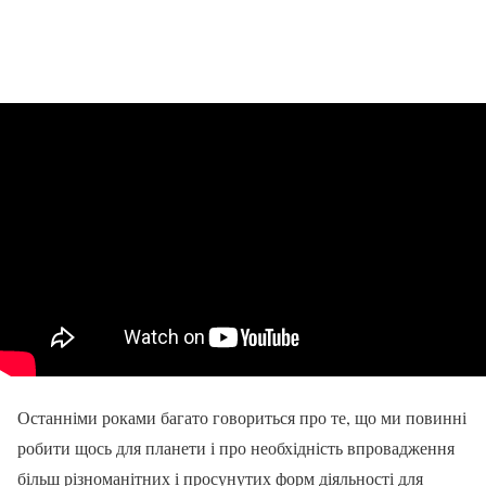
Останніми роками багато говориться про те, що ми повинні
робити щось для планети і про необхідність впровадження
більш різноманітних і просунутих форм діяльності для