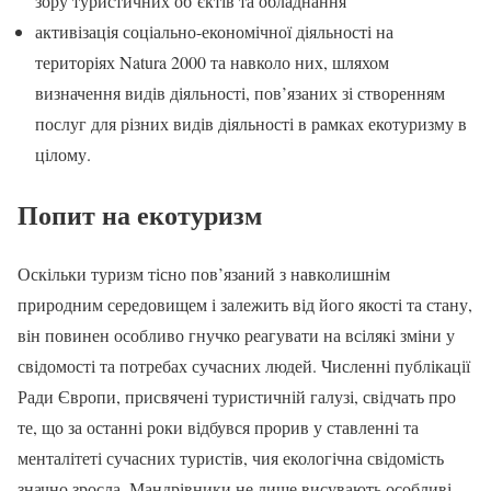
зору туристичних об’єктів та обладнання
активізація соціально-економічної діяльності на
територіях Natura 2000 та навколо них, шляхом
визначення видів діяльності, пов’язаних зі створенням
послуг для різних видів діяльності в рамках екотуризму в
цілому.
Попит на екотуризм
Оскільки туризм тісно пов’язаний з навколишнім
природним середовищем і залежить від його якості та стану,
він повинен особливо гнучко реагувати на всілякі зміни у
свідомості та потребах сучасних людей. Численні публікації
Ради Європи, присвячені туристичній галузі, свідчать про
те, що за останні роки відбувся прорив у ставленні та
менталітеті сучасних туристів, чия екологічна свідомість
значно зросла. Мандрівники не лише висувають особливі