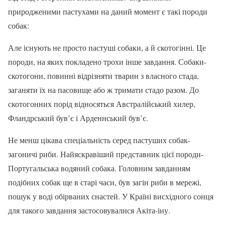
природженими пастухами на даний момент є такі породи
собак:
Але існують не просто пастуші собаки, а й скотогінні. Це
породи, на яких покладено трохи інше завдання. Собаки-
скотогони, повинні відрізняти тварин з власного стада,
заганяти їх на пасовище або ж тримати стадо разом. До
скотогонних порід відносяться Австралійський хилер,
Фландрський був’є і Арденнський був’є.
Не менш цікава спеціальність серед пастуших собак-
загоничі риби. Найяскравіший представник цієї породи-
Португальська водяний собака. Головним завданням
подібних собак ще в старі часи, був загін риби в мережі,
пошук у воді обірваних снастей. У Країні висхідного сонця
для такого завдання застосовувалися Акіта-іну.