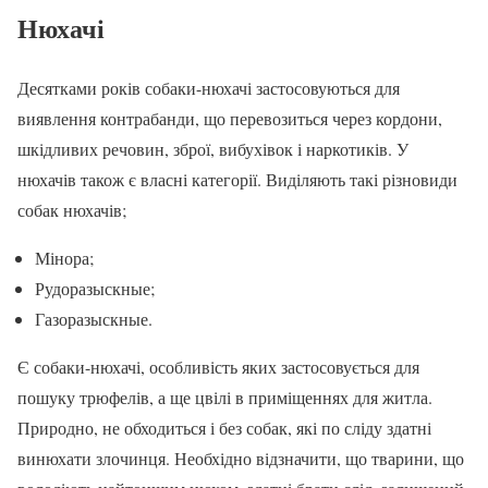
Нюхачі
Десятками років собаки-нюхачі застосовуються для
виявлення контрабанди, що перевозиться через кордони,
шкідливих речовин, зброї, вибухівок і наркотиків. У
нюхачів також є власні категорії. Виділяють такі різновиди
собак нюхачів;
Мінора;
Рудоразыскные;
Газоразыскные.
Є собаки-нюхачі, особливість яких застосовується для
пошуку трюфелів, а ще цвілі в приміщеннях для житла.
Природно, не обходиться і без собак, які по сліду здатні
винюхати злочинця. Необхідно відзначити, що тварини, що