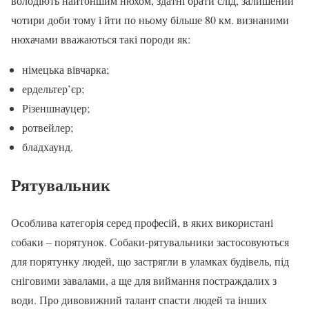
володіють найтоншим нюхом, здатні брати слід, залишений
чотири доби тому і йти по ньому більше 80 км. визнаними
нюхачами вважаються такі породи як:
німецька вівчарка;
ердельтер’єр;
Різеншнауцер;
ротвейлер;
бладхаунд.
Рятувальник
Особлива категорія серед професій, в яких використані
собаки – порятунок. Собаки-рятувальники застосовуються
для порятунку людей, що застрягли в уламках будівель, під
сніговими завалами, а ще для виймання постраждалих з
води. Про дивовижний талант спасти людей та інших