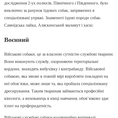
дослідження 2-ух полюсів, Північного і Південного, було
виключно за рахунок їздових собак, запряжених в
спеціалізовані упряжі. Знамениті їздові породи собак-
Самоїдська лайка, Аляскинський маламут і хаскі.
Воєнний
Військові собаки, це за власною сутністю службові тварини.
Вони виконують службу, охороняючи територіальні
кордони, знаходять вибухівку і контрабанду. Військової
собакою, яка зможе в повній мірі виробляти покладені на
неї обов’язки, може лише та, яка пройшла спеціалізовану
дресирування. Таким тваринам займаються професійні
кінологи, а вихованець в кінці навчання, обов’язково здає
іспит на профпридатність.
Військові службові собаки-надзвичайно витривалі,