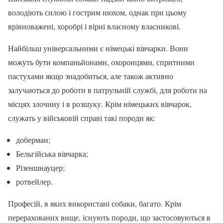
володіють силою і гострим нюхом, однак при цьому
врівноважені, хоробрі і вірні власному власникові.
Найбільш універсальними є німецькі вівчарки. Вони
можуть бути компаньйонами, охоронцями, спритними
пастухами якщо знадобиться, але також активно
залучаються до роботи в патрульній службі, для роботи на
місцях злочину і в розшуку. Крім німецьких вівчарок,
служать у військовій справі такі породи як:
доберман;
Бельгійська вівчарка;
Різеншнауцер;
ротвейлер.
Професій, в яких використані собаки, багато. Крім
перерахованих вище, існують породи, що застосовуються в