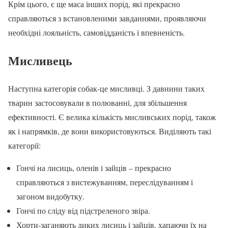
Крім цього, є ще маса інших порід, які прекрасно
справляються з встановленими завданнями, проявляючи
необхідні лояльність, самовідданість і впевненість.
Мисливець
Наступна категорія собак-це мисливці. З давнини таких
тварин застосовували в полюванні, для збільшення
ефективності. Є велика кількість мисливських порід, також
як і напрямків, де вони використовуються. Виділяють такі
категорії:
Гончі на лисиць, оленів і зайців – прекрасно
справляються з вистежуванням, переслідуванням і
загоном видобутку.
Гончі по сліду від підстреленого звіра.
Хорти-заганяють диких лисиць і зайців, хапаючи їх на