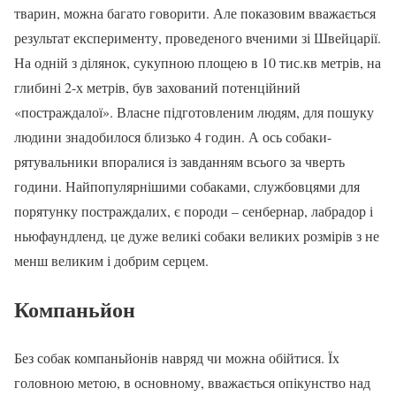
тварин, можна багато говорити. Але показовим вважається
результат експерименту, проведеного вченими зі Швейцарії.
На одній з ділянок, сукупною площею в 10 тис.кв метрів, на
глибині 2-х метрів, був захований потенційний
«постраждалої». Власне підготовленим людям, для пошуку
людини знадобилося близько 4 годин. А ось собаки-
рятувальники впоралися із завданням всього за чверть
години. Найпопулярнішими собаками, службовцями для
порятунку постраждалих, є породи – сенбернар, лабрадор і
ньюфаундленд, це дуже великі собаки великих розмірів з не
менш великим і добрим серцем.
Компаньйон
Без собак компаньйонів навряд чи можна обійтися. Їх
головною метою, в основному, вважається опікунство над