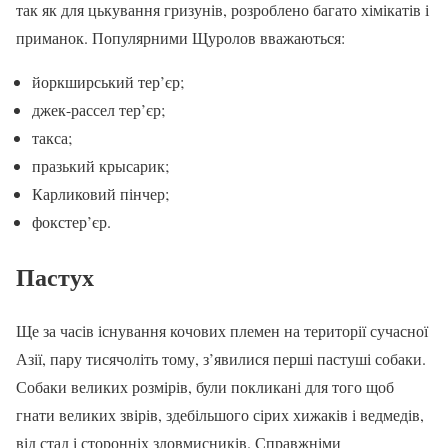
так як для цькування гризунів, розроблено багато хімікатів і
приманок. Популярними Щуролов вважаються:
йоркширський тер’єр;
джек-рассел тер’єр;
такса;
празький крысарик;
Карликовий пінчер;
фокстер’єр.
Пастух
Ще за часів існування кочових племен на території сучасної
Азії, пару тисячоліть тому, з’явилися перші пастуші собаки.
Собаки великих розмірів, були покликані для того щоб
гнати великих звірів, здебільшого сірих хижаків і ведмедів,
від стад і сторонніх зловмисників. Справжніми