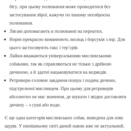
бігу, при цьому полювання може проводитися без
застосування зброї, кажучи по іншому неозброєна
полювання.
Лягаві-допомагають в полюванні на пернатих.
Норні-прекрасно виманюють лисиць і борсуків з нір. Для
цього застосовують такс і тер’єрів.
Лайки-вважаються універсальними мисливськими
собаками, так як справляються не тільки з дрібною
дичиною, а й здатні нацьковуватися на ведмедів.
Ретривери-головне завдання-пошук і подача дичини,
підстреленої мисливцем. При цьому для ретриверів
абсолютно не має значення, де шукати і звідки доставляти
дичину – з суші або води.
Є ще одна категорія мисливських собак, виведена для лову
щурів. У нинішньому світі даний навик вже не актуальний,