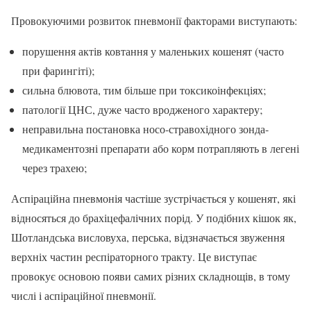
Провокуючими розвиток пневмонії факторами виступають:
порушення актів ковтання у маленьких кошенят (часто
при фарингіті);
сильна блювота, тим більше при токсикоінфекціях;
патології ЦНС, дуже часто вродженого характеру;
неправильна постановка носо-стравохідного зонда-
медикаментозні препарати або корм потрапляють в легені
через трахею;
Аспіраційна пневмонія частіше зустрічається у кошенят, які
відносяться до брахіцефалічних порід. У подібних кішок як,
Шотландська висловуха, перська, відзначається звуження
верхніх частин респіраторного тракту. Це виступає
провокує основою появи самих різних складнощів, в тому
числі і аспіраційної пневмонії.