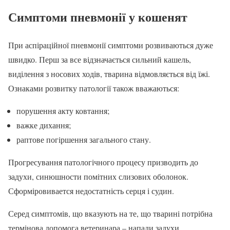
Симптоми пневмонії у кошенят
При аспіраційної пневмонії симптоми розвиваються дуже
швидко. Перш за все відзначається сильний кашель,
виділення з носових ходів, тварина відмовляється від їжі.
Ознаками розвитку патології також вважаються:
порушення акту ковтання;
важке дихання;
раптове погіршення загального стану.
Прогресування патологічного процесу призводить до
задухи, синюшности помітних слизових оболонок.
Сформіровивается недостатність серця і судин.
Серед симптомів, що вказують на те, що тварині потрібна
термінова допомога ветеринара – напади задухи,