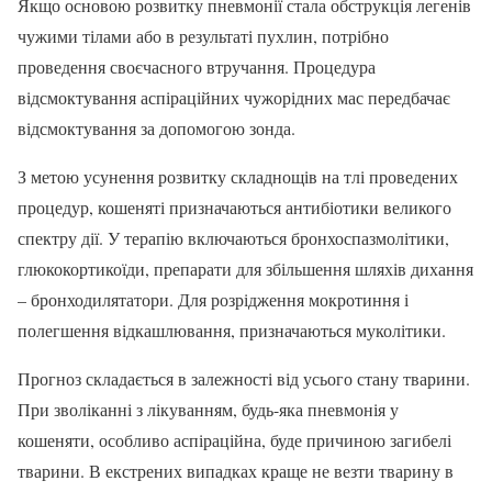
Якщо основою розвитку пневмонії стала обструкція легенів
чужими тілами або в результаті пухлин, потрібно
проведення своєчасного втручання. Процедура
відсмоктування аспіраційних чужорідних мас передбачає
відсмоктування за допомогою зонда.
З метою усунення розвитку складнощів на тлі проведених
процедур, кошеняті призначаються антибіотики великого
спектру дії. У терапію включаються бронхоспазмолітики,
глюкокортикоїди, препарати для збільшення шляхів дихання
– бронходилятатори. Для розрідження мокротиння і
полегшення відкашлювання, призначаються муколітики.
Прогноз складається в залежності від усього стану тварини.
При зволіканні з лікуванням, будь-яка пневмонія у
кошеняти, особливо аспіраційна, буде причиною загибелі
тварини. В екстрених випадках краще не везти тварину в