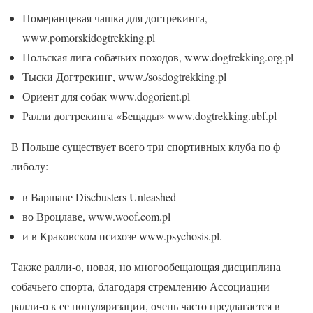
Померанцевая чашка для догтрекинга,
www.pomorskidogtrekking.pl
Польская лига собачьих походов, www.dogtrekking.org.pl
Тыски Догтрекинг, www./sosdogtrekking.pl
Ориент для собак www.dogorient.pl
Ралли догтрекинга «Бещады» www.dogtrekking.ubf.pl
В Польше существует всего три спортивных клуба по ф
либолу:
в Варшаве Discbusters Unleashed
во Вроцлаве, www.woof.com.pl
и в Краковском психозе www.psychosis.pl.
Также ралли-о, новая, но многообещающая дисциплина
собачьего спорта, благодаря стремлению Ассоциации
ралли-о к ее популяризации, очень часто предлагается в