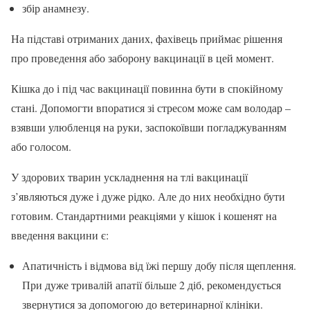
збір анамнезу.
На підставі отриманих даних, фахівець приймає рішення
про проведення або заборону вакцинації в цей момент.
Кішка до і під час вакцинації повинна бути в спокійному
стані. Допомогти впоратися зі стресом може сам володар –
взявши улюбленця на руки, заспокоївши погладжуванням
або голосом.
У здорових тварин ускладнення на тлі вакцинації
з’являються дуже і дуже рідко. Але до них необхідно бути
готовим. Стандартними реакціями у кішок і кошенят на
введення вакцини є:
Апатичність і відмова від їжі першу добу після щеплення.
При дуже тривалій апатії більше 2 діб, рекомендується
звернутися за допомогою до ветеринарної клініки.