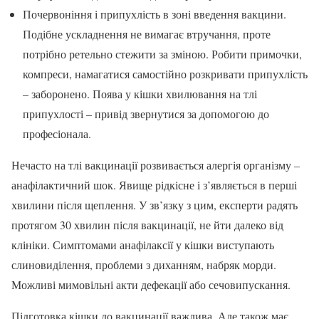
Почервоніння і припухлість в зоні введення вакцини.
Подібне ускладнення не вимагає втручання, проте
потрібно ретельно стежити за зміною. Робити примочки,
компреси, намагатися самостійно розкривати припухлість
– заборонено. Поява у кішки хвилювання на тлі
припухлості – привід звернутися за допомогою до
професіонала.
Нечасто на тлі вакцинації розвивається алергія організму –
анафілактичний шок. Явище рідкісне і з’являється в перші
хвилини після щеплення. У зв’язку з цим, експерти радять
протягом 30 хвилин після вакцинації, не йти далеко від
клініки. Симптомами анафілаксії у кішки виступають
слиновиділення, проблеми з диханням, набряк морди.
Можливі мимовільні акти дефекації або сечовипускання.
Підготовка кішки до вакцинації важлива. Але також має