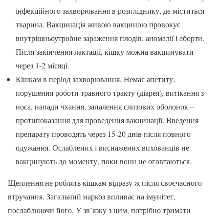
інфекційного захворювання в розпліднику, де міститься
тварина. Вакцинація живою вакциною провокує
внутрішньоутробне зараження плодів, аномалії і аборти.
Після закінчення лактації, кішку можна вакцинувати
через 1-2 місяці.
Кішкам в період захворювання. Немає апетиту,
порушення роботи травного тракту (діарея), витікання з
носа, напади чхання, запалення слизових оболонок –
протипоказання для проведення вакцинації. Введення
препарату проводять через 15-20 днів після повного
одужання. Ослаблених і виснажених вихованців не
вакцинують до моменту, поки вони не оговтаються.
Щеплення не роблять кішкам відразу ж після своєчасного
втручання. Загальний наркоз впливає на імунітет,
послаблюючи його. У зв’язку з цим, потрібно тримати