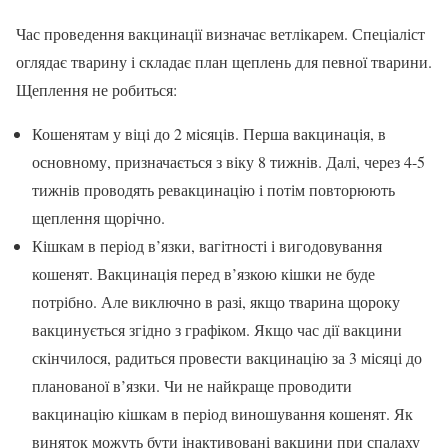
Час проведення вакцинації визначає ветлікарем. Спеціаліст
оглядає тварину і складає план щеплень для певної тварини.
Щеплення не робиться:
Кошенятам у віці до 2 місяців. Перша вакцинація, в
основному, призначається з віку 8 тижнів. Далі, через 4-5
тижнів проводять ревакцинацію і потім повторюють
щеплення щорічно.
Кішкам в період в’язки, вагітності і вигодовування
кошенят. Вакцинація перед в’язкою кішки не буде
потрібно. Але виключно в разі, якщо тварина щороку
вакцинується згідно з графіком. Якщо час дії вакцини
скінчилося, радиться провести вакцинацію за 3 місяці до
планованої в’язки. Чи не найкраще проводити
вакцинацію кішкам в період виношування кошенят. Як
виняток можуть бути інактивовані вакцини при спалаху