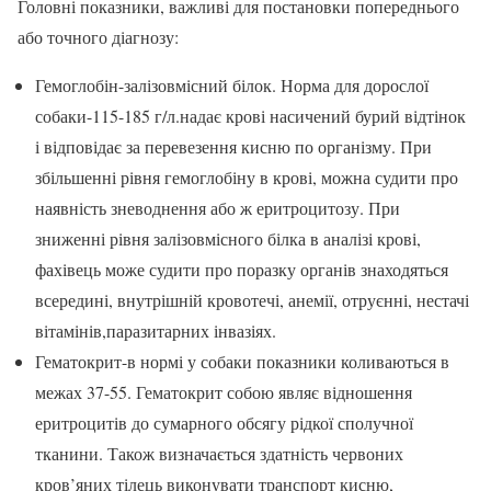
Головні показники, важливі для постановки попереднього
або точного діагнозу:
Гемоглобін-залізовмісний білок. Норма для дорослої
собаки-115-185 г/л.надає крові насичений бурий відтінок
і відповідає за перевезення кисню по організму. При
збільшенні рівня гемоглобіну в крові, можна судити про
наявність зневоднення або ж еритроцитозу. При
зниженні рівня залізовмісного білка в аналізі крові,
фахівець може судити про поразку органів знаходяться
всередині, внутрішній кровотечі, анемії, отруєнні, нестачі
вітамінів,паразитарних інвазіях.
Гематокрит-в нормі у собаки показники коливаються в
межах 37-55. Гематокрит собою являє відношення
еритроцитів до сумарного обсягу рідкої сполучної
тканини. Також визначається здатність червоних
кров’яних тілець виконувати транспорт кисню,