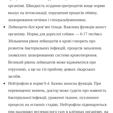
організмі. Швидкість осідання еритроцитів вище норми
вказує на інтоксикації, порушення процесів обміну,
захворювання печінки і гиперальбуминемии.
Лейкоцити-білі кров’яні тільця. Важлива функція-захист
організму. Норма для дорослої собаки — 6-17 тис/мкл.
Збільшення рівня лейкоцитів в крові говорить про
розвиток бактеріальних інфекцій, процесів запалення,
злоякісних захворюваннях системи кровотворення.
Великий рівень лейкоцитів може відзначатися при
отруєннях, а ще на тлі прийому деяких лікарських
засобів.
Нейтрофіли-в нормі 0-4. Базова захисна функція. При
перевищенні значень, доктор може судити про наявність
бактеріальної інфекції, ураженні тканин, пухлинних
процесах на останніх стадіях. Нейтрофіли підвищуються
при надлишку вуглекислого газу в клітинах організму, на