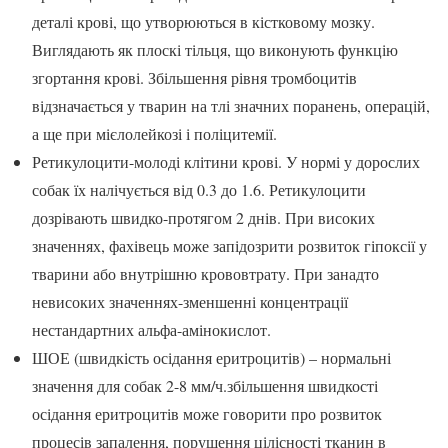
деталі крові, що утворюються в кістковому мозку.
Виглядають як плоскі тільця, що виконують функцію
згортання крові. Збільшення рівня тромбоцитів
відзначається у тварин на тлі значних поранень, операцій,
а ще при мієлолейкозі і поліцитемії.
Ретикулоцити-молоді клітини крові. У нормі у дорослих
собак їх налічується від 0.3 до 1.6. Ретикулоцити
дозрівають швидко-протягом 2 днів. При високих
значеннях, фахівець може запідозрити розвиток гіпоксії у
тварини або внутрішню крововтрату. При занадто
невисоких значеннях-зменшенні концентрації
нестандартних альфа-амінокислот.
ШОЕ (швидкість осідання еритроцитів) – нормальні
значення для собак 2-8 мм/ч.збільшення швидкості
осідання еритроцитів може говорити про розвиток
процесів запалення, порушення цілісності тканин в