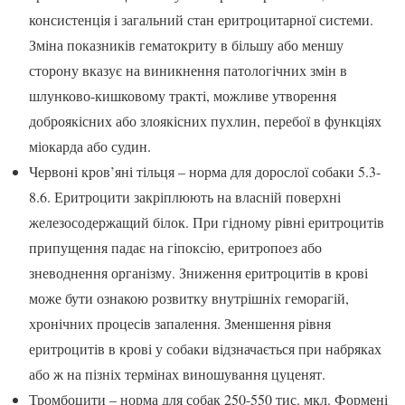
консистенція і загальний стан еритроцитарної системи.
Зміна показників гематокриту в більшу або меншу
сторону вказує на виникнення патологічних змін в
шлунково-кишковому тракті, можливе утворення
доброякісних або злоякісних пухлин, перебої в функціях
міокарда або судин.
Червоні кров’яні тільця – норма для дорослої собаки 5.3-
8.6. Еритроцити закріплюють на власній поверхні
железосодержащий білок. При гідному рівні еритроцитів
припущення падає на гіпоксію, еритропоез або
зневоднення організму. Зниження еритроцитів в крові
може бути ознакою розвитку внутрішніх геморагій,
хронічних процесів запалення. Зменшення рівня
еритроцитів в крові у собаки відзначається при набряках
або ж на пізніх термінах виношування цуценят.
Тромбоцити – норма для собак 250-550 тис. мкл. Формені