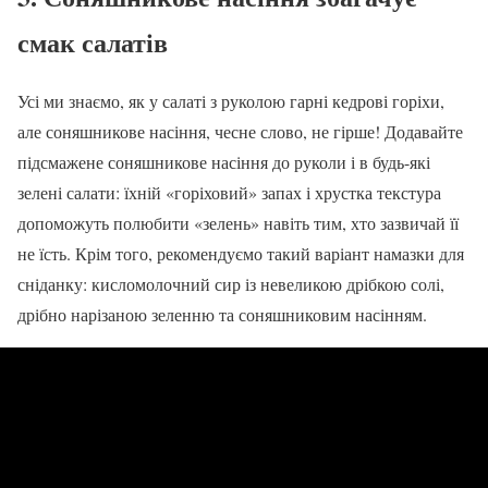
смак салатів
Усі ми знаємо, як у салаті з руколою гарні кедрові горіхи,
але соняшникове насіння, чесне слово, не гірше! Додавайте
підсмажене соняшникове насіння до руколи і в будь-які
зелені салати: їхній «горіховий» запах і хрустка текстура
допоможуть полюбити «зелень» навіть тим, хто зазвичай її
не їсть. Крім того, рекомендуємо такий варіант намазки для
сніданку: кисломолочний сир із невеликою дрібкою солі,
дрібно нарізаною зеленню та соняшниковим насінням.