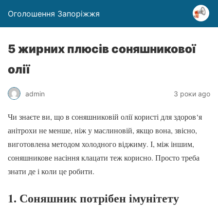
Оголошення Запоріжжя
5 жирних плюсів соняшникової
олії
admin
3 роки ago
Чи знаєте ви, що в соняшниковій олії користі для здоров‘я
анітрохи не менше, ніж у маслиновій, якщо вона, звісно,
виготовлена методом холодного віджиму. І, між іншим,
соняшникове насіння клацати теж корисно. Просто треба
знати де і коли це робити.
1. Соняшник потрібен імунітету