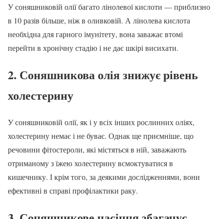
У соняшниковій олії багато лінолевої кислоти — приблизно
в 10 разів більше, ніж в оливковій. А лінолева кислота
необхідна для гарного імунітету, вона заважає втомі
перейти в хронічну стадію і не дає шкірі висихати.
2. Соняшникова олія знижує рівень
холестерину
У соняшниковій олії, як і у всіх інших рослинних оліях,
холестерину немає і не буває. Однак ще приємніше, що
речовини фітостероли, які містяться в ній, заважають
отриманому з їжею холестерину всмоктуватися в
кишечнику. І крім того, за деякими дослідженнями, вони
ефективні в справі профілактики раку.
3. Соняшникове насіння збагачує