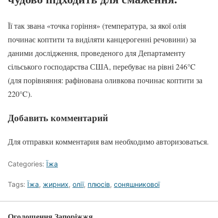
Її так звана «точка горіння» (температура, за якої олія
починає коптити та виділяти канцерогенні речовини) за
даними дослідження, проведеного для Департаменту
сільського господарства США, перебуває на рівні 246°C
(для порівняння: рафінована оливкова починає коптити за
220°C).
Добавить комментарий
Для отправки комментария вам необходимо авторизоваться.
Categories:
Їжа
Tags:
Їжа
,
жирних
,
олії
,
плюсів
,
соняшникової
Оголошення Запоріжжя