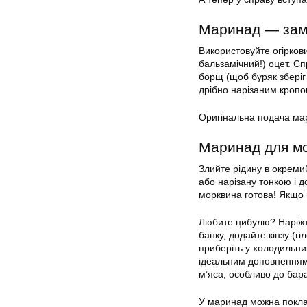
Маринад — зам
Використовуйте огірков
бальзамічний!) оцет. С
борщ (щоб буряк зберіг
дрібно нарізаним кропом
Оригінальна подача мар
Маринад для мо
Злийте рідину в окремий
або нарізану тонкою і 
морквина готова! Якщо 
Любите цибулю? Наріжте
банку, додайте кінзу (г
приберіть у холодильни
ідеальним доповненням 
м’яса, особливо до бар
У маринад можна поклас