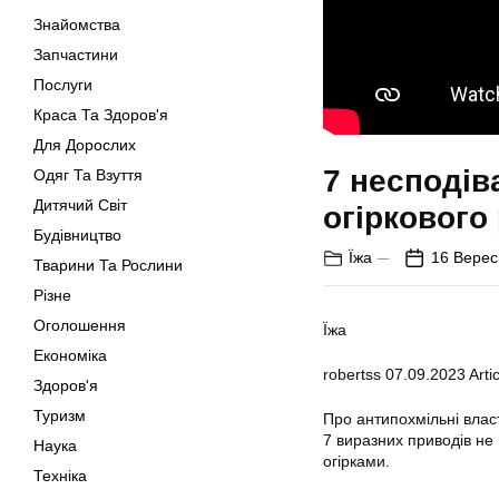
Знайомства
Запчастини
Послуги
Краса Та Здоров'я
Для Дорослих
7 несподів
Одяг Та Взуття
Дитячий Світ
огіркового
Будівництво
Їжа
16 Верес
Тварини Та Рослини
Різне
Оголошення
Їжа
Економіка
robertss
07.09.2023
Artic
Здоров'я
Туризм
Про антипохмільні влас
7 виразних приводів не
Наука
огірками.
Техніка