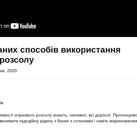
аних способів використання
 розсолу
ня, 2020
le
тивості огіркового розсолу знають, напевно, всі дорослі. Пропонує
 виливати чудодійну рідину з банки з солоними і навіть мариновани