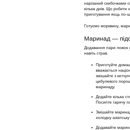
нарізаний скибочками св
кілька днів. Що робити 
приготування яєць по-ш
Готуємо морквину, мари
Маринад — підс
Додавання пари ложок о
навіть страв.
Приготуйте домашн
вважається націо
змішайте з кетчуп
цибулевого порошк
маринаду.
Додайте кілька ст
Посипте гарячу па
Змішайте маринад
холодну азіатську
Додавайте маринад