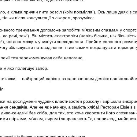
о, є кілька причин пити розсіл (крім похмілля!). Ось лише деякі з си
, тільки після консультації з лікарем, зрозуміло:
нсивного тренування допоможе запобігти м’язовим спазмам у спортсм
 до речі, теж!). Він містить електроліти (навіть більше, ніж більшість
в!), які допоможуть уникнути зневоднення. Прийом солоного розчин
могу збільшувати потовиділення і тим самим покращувати терморег
ід печії теж зарекомендував себе непогано.
е м’яко полегшує запор.
від гикавки — найкращий варіант за запевненням деяких наших знайо
іл
ся на дослідженні чудових властивостей розсолу і вирішили викори
ння сендвічів. Але не як начинку, а замість хліба! Ресторан Elsie’s з
 диво-сендвічі без хліба, для тих, хто хоче скоротити його споживан
ними огірками, м’ясом, сиром і заправляють їх, наприклад, майонезо
є розсіл із банки з маринованими огірками.