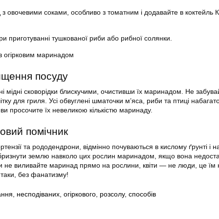
 з овочевими соками, особливо з томатним і додавайте в коктейль 
ри приготуванні тушкованої риби або рибної солянки.
 з огірковим маринадом
ищення посуду
ні мідні сковорідки блискучими, очистивши їх маринадом. Не забува
ітку для гриля. Усі обвуглені шматочки м’яса, риби та птиці набагат
к ви просочите їх невеликою кількістю маринаду.
овий помічник
ортензії та рододендрони, відмінно почуваються в кислому ґрунті і на
збризнути землю навколо цих рослин маринадом, якщо вона недост
ки не виливайте маринад прямо на рослини, квіти — не люди, це їм
 таки, без фанатизму!
ання
,
несподіваних
,
огіркового
,
розсолу
,
способів