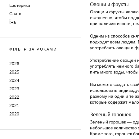
Овощи и фрукты
Езотерика
Овощи и фрукты являют
Свята
ежедневно, чтобы подд
Їжа
при наличии изжоги, н
Одним из способов снят
подходят всем людям. Е
употреблять овощи и фр
ФІЛЬТР ЗА РОКАМИ
Употребление овощей и
2026
употреблять немного ба
2025
пить много воды, чтобы
2024
Вы можете создать свой
2023
использовать индивидуа
разному на одни и те ж
2022
которые содержат мало 
2021
2020
Зеленый горошек
Зеленый горошек — оди
небольшое количество ж
Кроме того, горошек бо