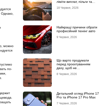
ліміти виплат, пільги та
відповідальність водіїв
18 Червня, 2026
ндуется
 Однако,
Найкращі причини обрати
е
професійний тюнінг авто
9 Червня, 2026
р, можно
ендуется
Що варто продумати
перед проєктуванням
опустимо
даху, щоб не
вать по-
переплачувати під час
ами,
8 Червня, 2026
будівництва
е.
держит
Детальний огляд iPhone 17
Pro та iPhone 17 Pro Max
ищевода.
вращать
7 Червня, 2026