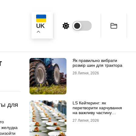
UK
ук
Як правильно вибрати
т
розмір шин для трактора
28 Липня, 2026
LS Кейтеринг: як
ты для
перетворити харчування
на важливу частину
успішного заходу
27 Липня, 2026
то
е желудка
оизойти