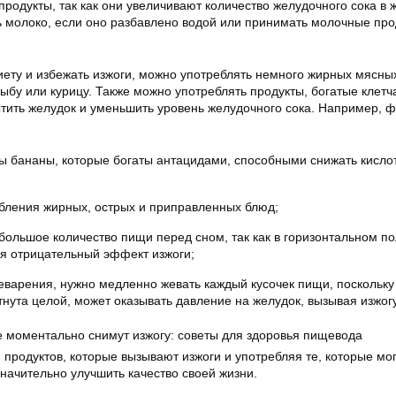
родукты, так как они увеличивают количество желудочного сока в 
ь молоко, если оно разбавлено водой или принимать молочные про
иету и избежать изжоги, можно употреблять немного жирных мясны
ыбу или курицу. Также можно употреблять продукты, богатые клетч
тить желудок и уменьшить уровень желудочного сока. Например, ф
 бананы, которые богаты антацидами, способными снижать кислот
бления жирных, острых и приправленных блюд;
большое количество пищи перед сном, так как в горизонтальном п
я отрицательный эффект изжоги;
варения, нужно медленно жевать каждый кусочек пищи, поскольку
тнута целой, может оказывать давление на желудок, вызывая изжогу
 продуктов, которые вызывают изжоги и употребляя те, которые мо
значительно улучшить качество своей жизни.