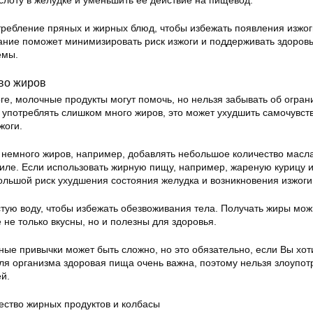
слоту в желудке и уменьшить ее действие на пищевод.
требление пряных и жирных блюд, чтобы избежать появления изжог
ание поможет минимизировать риск изжоги и поддерживать здоров
емы.
во жиров
оге, молочные продукты могут помочь, но нельзя забывать об огра
 употреблять слишком много жиров, это может ухудшить самочувст
жоги.
 немного жиров, например, добавлять небольшое количество масла
риле. Если использовать жирную пищу, например, жареную курицу 
большой риск ухудшения состояния желудка и возникновения изжоги
тую воду, чтобы избежать обезвоживания тела. Получать жиры мож
 не только вкусны, но и полезны для здоровья.
ные привычки может быть сложно, но это обязательно, если Вы хот
Для организма здоровая пища очень важна, поэтому нельзя злоупот
й.
ество жирных продуктов и колбасы