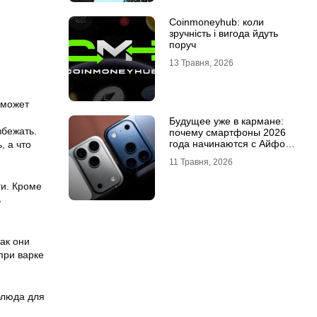
Coinmoneyhub: коли
зручність і вигода йдуть
поруч
13 Травня, 2026
 может
Будущее уже в кармане:
збежать.
почему смартфоны 2026
года начинаются с Айфон
, а что
18 Про
11 Травня, 2026
ги. Кроме
ь
ак они
при варке
блюда для