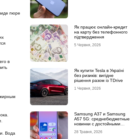
виде пюре
Як працює онлайн-кредит
на карту без телефонного
підтвердження
их
тся
5 Червня, 2026
его в
шить
Як купити Tesla в Україні
без ризиків: вигідне
рішення разом із TDrive
1 Червня, 2026
и жирным
Samsung A37 и Samsung
ока.
A57 5G: среднебюджетные
е.
новинки с достойными
возможностями
28 Травня, 2026
и. Вода