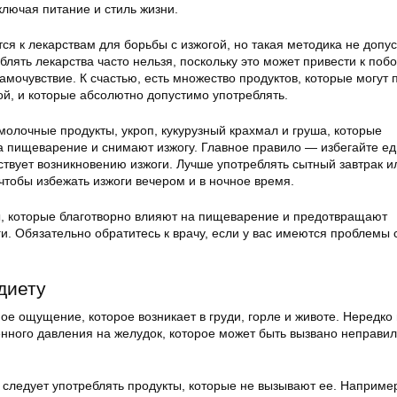
лючая питание и стиль жизни.
я к лекарствам для борьбы с изжогой, но такая методика не допу
блять лекарства часто нельзя, поскольку это может привести к поб
мочувствие. К счастью, есть множество продуктов, которые могут 
ой, и которые абсолютно допустимо употреблять.
молочные продукты, укроп, кукурузный крахмал и груша, которые
а пищеварение и снимают изжогу. Главное правило — избегайте ед
ствует возникновению изжоги. Лучше употреблять сытный завтрак и
 чтобы избежать изжоги вечером и в ночное время.
, которые благотворно влияют на пищеварение и предотвращают
и. Обязательно обратитесь к врачу, если у вас имеются проблемы 
диету
е ощущение, которое возникает в груди, горле и животе. Нередко
ченного давления на желудок, которое может быть вызвано неправи
 следует употреблять продукты, которые не вызывают ее. Например