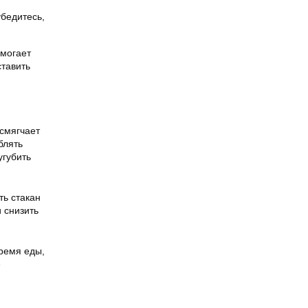
убедитесь,
омогает
ставить
 смягчает
блять
угубить
ть стакан
 снизить
время еды,
е