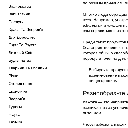
по разным причинам, вк
Знайомства
Запчастини
Многие люди обращаютс
всех. Например, употре
Послуги
эффектам и ухудшить са
Краса Та Здоров'я
вам справиться с изжог
Для Дорослих
Среди таких продуктов 
Одяг Та Взуття
благоприятно влияют н
Дитячий Світ
которая обычно способ
перекус в течение дня,
Будівництво
Тварини Та Рослини
Выбирайте продукты
возникновение изжог
Різне
пищеварением.
Оголошення
Економіка
Разнообразьте 
Здоров'я
Изжога
— это неприятно
Туризм
возникает из-за увели
питанием.
Наука
Техніка
Чтобы избежать изжоги,