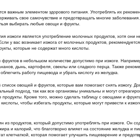
ся важным элементом здорового питания. Употреблять их рекоме
ерживать свое самочувствие и предотвращать многие заболевания.
ельзя выбирать любые овощи и фрукты.
ия изжоги является употребление молочных продуктов, хотя они н
сли у вас возникает изжога от молочных продуктов, рекомендуется
укты, которые не содержат много кислоты.
 фруктов в небольшом количестве допустимо при изжоге. Наприме
нанов, дынь, картофеля, свеклы или сладкого перца. Также реком
 облегчить работу пищевода и убрать кислоту из желудка.
 список овощей и фруктов, которые вам помогают снять изжогу. Д
льный подход, так как все организмы уникальны и могут отреагиро
е продукты. Кроме того, можно сделать таблицу с овощами и фрукт
кислоты, чтобы избегать продукты, которые могут привести к изжог
н из продуктов, который допустимо употреблять при изжоге. Он со
ира и калорий, что благотворно влияет на состояние желудка и п
гат клетчаткой, которая помогает улучшить пищеварение и предот