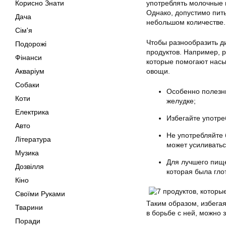
Корисно Знати
употреблять молочные п
Однако, допустимо пит
Дача
небольшом количестве.
Сім'я
Чтобы разнообразить д
Подорожі
продуктов. Например, р
Фінанси
которые помогают насы
Акваріум
овощи.
Собаки
Особенно полезны
Коти
желудке;
Електрика
Избегайте употре
Авто
Не употребляйте 
Література
может усиливатьс
Музика
Для лучшего пище
Дозвілля
которая была гло
Кіно
Своїми Руками
Таким образом, избегая
Тварини
в борьбе с ней, можно 
Поради