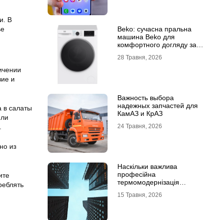
и. В
ье
Beko: сучасна пральна
машина Beko для
комфортного догляду за
речами
28 Травня, 2026
ничении
вие и
Важность выбора
надежных запчастей для
 в салаты
КамАЗ и КрАЗ
или
.
24 Травня, 2026
но из
Наскільки важлива
професійна
ите
термомодернізація
реблять
будинків
15 Травня, 2026