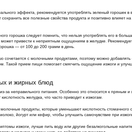
ального эффекта, рекомендуется употреблять зеленый горошек в 
т сохранить все полезные свойства продукта и позитивно влияет на
ого горошка следует помнить, что нельзя употреблять его в больш
то может привести к неприятным ощущениям в желудке. Рекомендуе
орошка — от 100 до 200 грамм в день.
о сочетается с молочными продуктами, поэтому можно добавлять 
ом. Такой прием пищи помогает смягчить ощущение изжоги и улуч
ых и жирных блюд
 из-за неправильного питания. Особенно это относится к пряным 
ислотность желудка, что часто приводит к изжогам.
 молочные продукты, которые уменьшают кислотность стомачного с
олоко, йогурт или кефир, чтобы улучшить самочувствие при изжог
мптомы изжоги, лучше пить воду или другие безалкогольные напитк