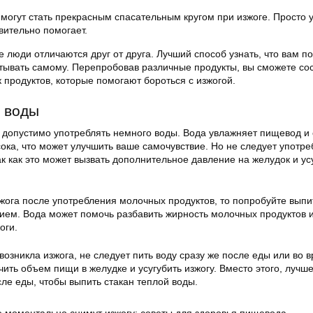
могут стать прекрасным спасательным кругом при изжоге. Просто 
твительно помогает.
е люди отличаются друг от друга. Лучший способ узнать, что вам п
ытывать самому. Перепробовав различные продукты, вы сможете со
 продуктов, которые помогают бороться с изжогой.
 воды
, допустимо употреблять немного воды. Вода увлажняет пищевод и
ока, что может улучшить ваше самочувствие. Но не следует употре
к как это может вызвать дополнительное давление на желудок и ус
зжога после употребления молочных продуктов, то попробуйте выпи
ием. Вода может помочь разбавить жирность молочных продуктов и
оги.
 возникла изжога, не следует пить воду сразу же после еды или во 
ичить объем пищи в желудке и усугубить изжогу. Вместо этого, лучш
ле еды, чтобы выпить стакан теплой воды.