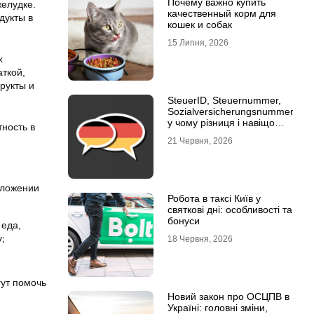
Почему важно купить
желудке.
качественный корм для
дукты в
кошек и собак
15 Липня, 2026
х
аткой,
рукты и
SteuerID, Steuernummer,
Sozialversicherungsnummer:
у чому різниця і навіщо
ность в
кожна
21 Червня, 2026
оложении
Робота в таксі Київ у
святкові дні: особливості та
бонуси
 еда,
;
18 Червня, 2026
гут помочь
Новий закон про ОСЦПВ в
Україні: головні зміни,