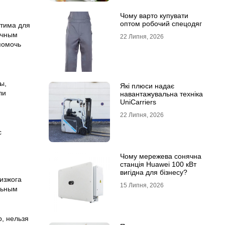
Чому варто купувати
оптом робочий спецодяг
стима для
очным
22 Липня, 2026
помочь
ы,
Які плюси надає
ли
навантажувальна техніка
UniCarriers
22 Липня, 2026
с
Чому мережева сонячна
станція Huawei 100 кВт
вигідна для бізнесу?
 изжога
15 Липня, 2026
льным
, нельзя