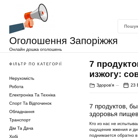
Оголошення
Перейти
Запоріжжя
до
вмісту
Оголошення Запоріжжя
Онлайн дошка оголошень
7 продукто
ФІЛЬТР ПО КАТЕГОРІЇ
изжогу: со
Нерухомість
Здоров'я
23 
Робота
Електроніка Та Техніка
Спорт Та Відпочинок
7 продуктов, б
Обладнання
здоровья пище
Транспорт
Кто из нас не испытыва
Дім Та Дача
ощущение жжения и дис
поднимается обратно в
Хобі