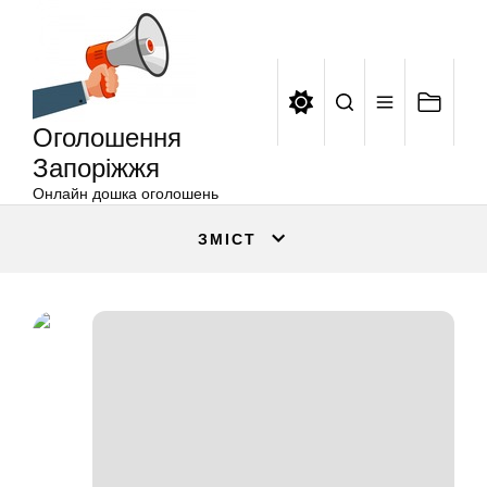
Оголошення
Перейти
Запоріжжя
до
вмісту
Оголошення
Запоріжжя
Онлайн дошка оголошень
ЗМІСТ