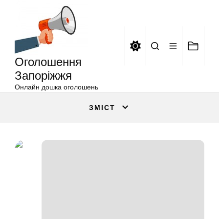
Оголошення
Перейти
Запоріжжя
до
вмісту
Оголошення
Запоріжжя
Онлайн дошка оголошень
ЗМІСТ