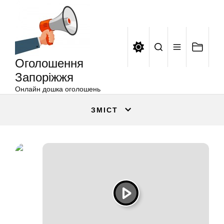
Оголошення
Перейти
Запоріжжя
до
вмісту
Оголошення
Запоріжжя
Онлайн дошка оголошень
ЗМІСТ