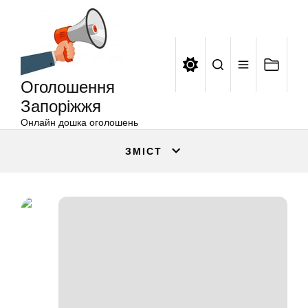
Оголошення
Перейти
Запоріжжя
до
вмісту
Оголошення
Запоріжжя
Онлайн дошка оголошень
ЗМІСТ