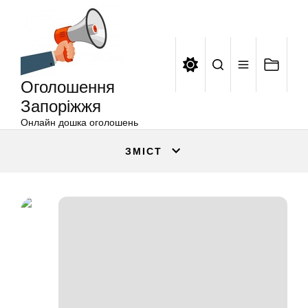
Оголошення
Перейти
Запоріжжя
до
вмісту
Оголошення
Запоріжжя
Онлайн дошка оголошень
ЗМІСТ